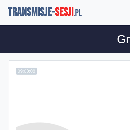
TRANSMISJE-
SESJI
.pl
Gm