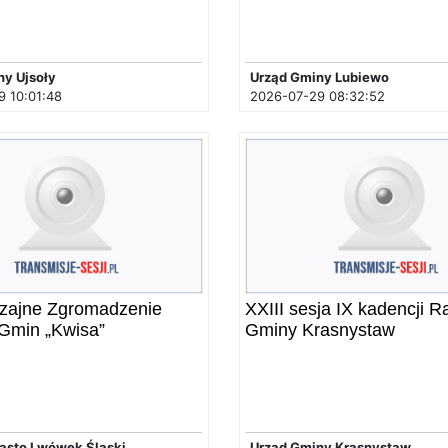
y Ujsoły
Urząd Gminy Lubiewo
 10:01:48
2026-07-29 08:32:52
zajne Zgromadzenie
XXIII sesja IX kadencji R
Gmin „Kwisa”
Gminy Krasnystaw
iasto Lwówek Śląski
Urząd Gminy Krasnystaw