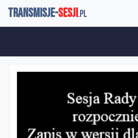
TRANSMISJE-
SESJI
.pl