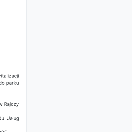
alizacji
do parku
 w Rajczy
du Usług