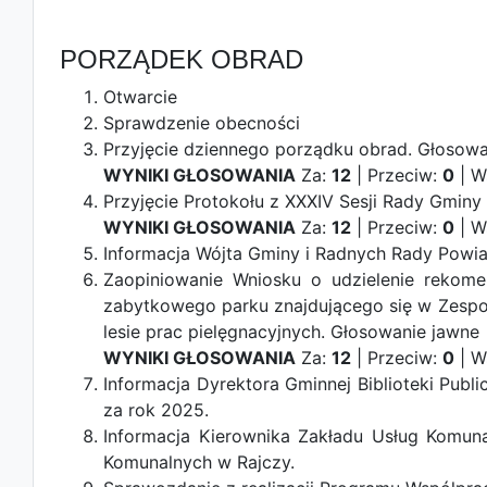
PORZĄDEK OBRAD
Otwarcie
Sprawdzenie obecności
Przyjęcie dziennego porządku obrad.
Głosowa
WYNIKI GŁOSOWANIA
Za:
12
| Przeciw:
0
| W
Przyjęcie Protokołu z XXXIV Sesji Rady Gminy 
WYNIKI GŁOSOWANIA
Za:
12
| Przeciw:
0
| W
Informacja Wójta Gminy i Radnych Rady Powiat
Zaopiniowanie Wniosku o udzielenie rekomen
zabytkowego parku znajdującego się w Zespo
lesie prac pielęgnacyjnych.
Głosowanie jawne
WYNIKI GŁOSOWANIA
Za:
12
| Przeciw:
0
| W
Informacja Dyrektora Gminnej Biblioteki Publi
za rok 2025.
Informacja Kierownika Zakładu Usług Komu
Komunalnych w Rajczy.