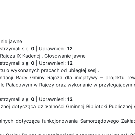
nie jawne
strzymali się:
0
| Uprawnieni:
12
Rajcza IX Kadencji.
Głosowanie jawne
strzymali się:
0
| Uprawnieni:
12
u o wykonanych pracach od ubiegłej sesji.
dacji Rady Gminy Rajcza dla inicjatywy – projektu rewit
le Pałacowym w Rajczy oraz wykonanie w przylegającym 
strzymali się:
0
| Uprawnieni:
12
cznej dotycząca działalności Gminnej Biblioteki Publicznej
nalnych dotycząca funkcjonowania Samorządowego Zakła