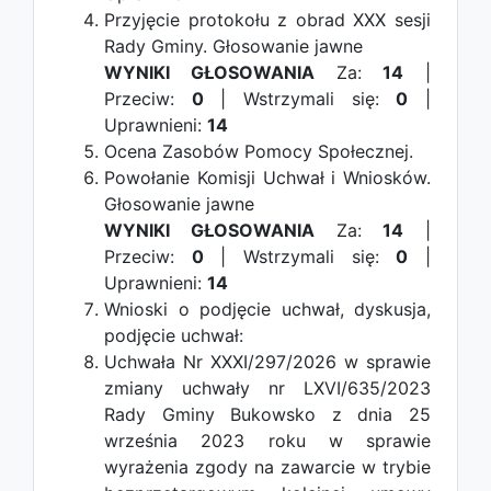
Przyjęcie protokołu z obrad XXX sesji
Rady Gminy.
Głosowanie jawne
WYNIKI GŁOSOWANIA
Za:
14
|
Przeciw:
0
| Wstrzymali się:
0
|
Uprawnieni:
14
Ocena Zasobów Pomocy Społecznej.
Powołanie Komisji Uchwał i Wniosków.
Głosowanie jawne
WYNIKI GŁOSOWANIA
Za:
14
|
Przeciw:
0
| Wstrzymali się:
0
|
Uprawnieni:
14
Wnioski o podjęcie uchwał, dyskusja,
podjęcie uchwał:
Uchwała Nr XXXI/297/2026 w sprawie
zmiany uchwały nr LXVI/635/2023
Rady Gminy Bukowsko z dnia 25
września 2023 roku w sprawie
wyrażenia zgody na zawarcie w trybie