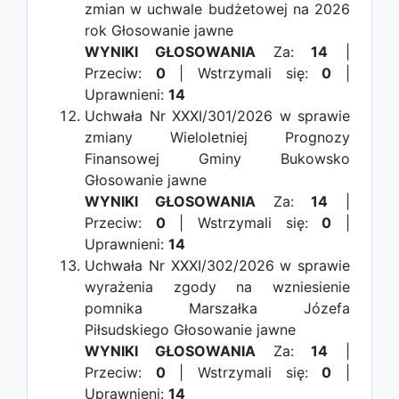
zmian w uchwale budżetowej na 2026
rok
Głosowanie jawne
WYNIKI GŁOSOWANIA
Za:
14
|
Przeciw:
0
| Wstrzymali się:
0
|
Uprawnieni:
14
Uchwała Nr XXXI/301/2026 w sprawie
zmiany Wieloletniej Prognozy
Finansowej Gminy Bukowsko
Głosowanie jawne
WYNIKI GŁOSOWANIA
Za:
14
|
Przeciw:
0
| Wstrzymali się:
0
|
Uprawnieni:
14
Uchwała Nr XXXI/302/2026 w sprawie
wyrażenia zgody na wzniesienie
pomnika Marszałka Józefa
Piłsudskiego
Głosowanie jawne
WYNIKI GŁOSOWANIA
Za:
14
|
Przeciw:
0
| Wstrzymali się:
0
|
Uprawnieni:
14