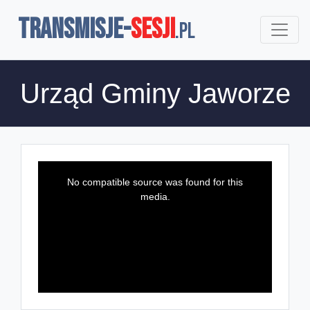
TRANSMISJE-
SESJI
.pl
Urząd Gminy Jaworze
This
is
a
No compatible source was found for this
modal
window.
media.