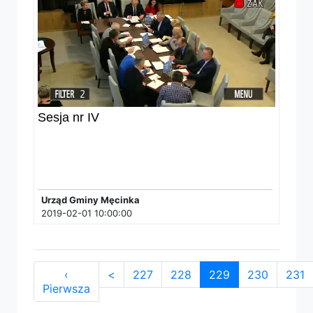
Sesja nr IV
Urząd Gminy Męcinka
2019-02-01 10:00:00
‹
<
227
228
229
(current)
230
231
Pierwsza