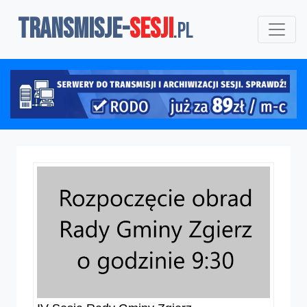
TRANSMISJE-
SESJI
.pl