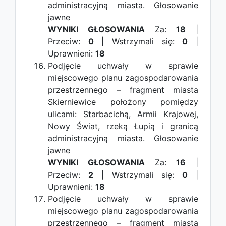
administracyjną miasta.
Głosowanie
jawne
WYNIKI GŁOSOWANIA
Za:
18
|
Przeciw:
0
| Wstrzymali się:
0
|
Uprawnieni:
18
Podjęcie uchwały w sprawie
miejscowego planu zagospodarowania
przestrzennego – fragment miasta
Skierniewice położony pomiędzy
ulicami: Starbacichą, Armii Krajowej,
Nowy Świat, rzeką Łupią i granicą
administracyjną miasta.
Głosowanie
jawne
WYNIKI GŁOSOWANIA
Za:
16
|
Przeciw:
2
| Wstrzymali się:
0
|
Uprawnieni:
18
Podjęcie uchwały w sprawie
miejscowego planu zagospodarowania
przestrzennego – fragment miasta