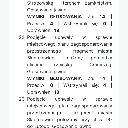
Strobowską i terenem zamkniętym.
Głosowanie jawne
WYNIKI GŁOSOWANIA
Za:
14
|
Przeciw:
4
| Wstrzymali się:
0
|
Uprawnieni:
18
Podjęcie uchwały w sprawie
miejscowego planu zagospodarowania
przestrzennego - fragment miasta
Skierniewice położony pomiędzy
ulicami: Trzcińską i Graniczną.
Głosowanie jawne
WYNIKI GŁOSOWANIA
Za:
14
|
Przeciw:
0
| Wstrzymali się:
4
|
Uprawnieni:
18
Podjęcie uchwały w sprawie
miejscowego plan zagospodarowania
przestrzennego – fragment miasta
Skierniewice położony przy ulicy 19-
go Lutego.
Głosowanie jawne