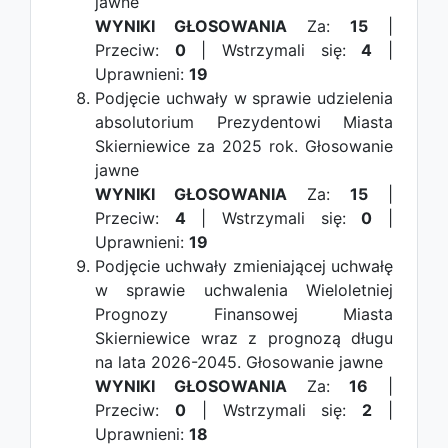
jawne
WYNIKI GŁOSOWANIA
Za:
15
|
Przeciw:
0
| Wstrzymali się:
4
|
Uprawnieni:
19
Podjęcie uchwały w sprawie udzielenia
absolutorium Prezydentowi Miasta
Skierniewice za 2025 rok.
Głosowanie
jawne
WYNIKI GŁOSOWANIA
Za:
15
|
Przeciw:
4
| Wstrzymali się:
0
|
Uprawnieni:
19
Podjęcie uchwały zmieniającej uchwałę
w sprawie uchwalenia Wieloletniej
Prognozy Finansowej Miasta
Skierniewice wraz z prognozą długu
na lata 2026-2045.
Głosowanie jawne
WYNIKI GŁOSOWANIA
Za:
16
|
Przeciw:
0
| Wstrzymali się:
2
|
Uprawnieni:
18