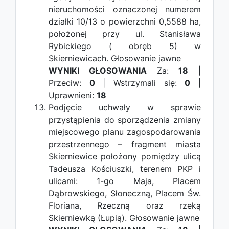
nieruchomości oznaczonej numerem
działki 10/13 o powierzchni 0,5588 ha,
położonej przy ul. Stanisława
Rybickiego ( obręb 5) w
Skierniewicach.
Głosowanie jawne
WYNIKI GŁOSOWANIA
Za:
18
|
Przeciw:
0
| Wstrzymali się:
0
|
Uprawnieni:
18
Podjęcie uchwały w sprawie
przystąpienia do sporządzenia zmiany
miejscowego planu zagospodarowania
przestrzennego – fragment miasta
Skierniewice położony pomiędzy ulicą
Tadeusza Kościuszki, terenem PKP i
ulicami: 1-go Maja, Placem
Dąbrowskiego, Słoneczną, Placem Św.
Floriana, Rzeczną oraz rzeką
Skierniewką (Łupią).
Głosowanie jawne