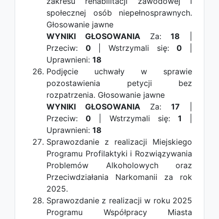
zakresu rehabilitacji zawodowej i
społecznej osób niepełnosprawnych.
Głosowanie jawne
WYNIKI GŁOSOWANIA
Za:
18
|
Przeciw:
0
| Wstrzymali się:
0
|
Uprawnieni:
18
Podjęcie uchwały w sprawie
pozostawienia petycji bez
rozpatrzenia.
Głosowanie jawne
WYNIKI GŁOSOWANIA
Za:
17
|
Przeciw:
0
| Wstrzymali się:
1
|
Uprawnieni:
18
Sprawozdanie z realizacji Miejskiego
Programu Profilaktyki i Rozwiązywania
Problemów Alkoholowych oraz
Przeciwdziałania Narkomanii za rok
2025.
Sprawozdanie z realizacji w roku 2025
Programu Współpracy Miasta