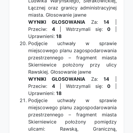
Ludwika Waryńskiego, Sierakowickiej,
Łącznej oraz granicy administracyjnej
miasta.
Głosowanie jawne
WYNIKI GŁOSOWANIA
Za:
14
|
Przeciw:
4
| Wstrzymali się:
0
|
Uprawnieni:
18
Podjęcie uchwały w sprawie
miejscowego planu zagospodarowania
przestrzennego – fragment miasta
Skierniewice położony przy ulicy
Rawskiej.
Głosowanie jawne
WYNIKI GŁOSOWANIA
Za:
14
|
Przeciw:
4
| Wstrzymali się:
0
|
Uprawnieni:
18
Podjęcie uchwały w sprawie
miejscowego planu zagospodarowania
przestrzennego – fragment miasta
Skierniewice położony pomiędzy
ulicami: Rawską, Graniczną,