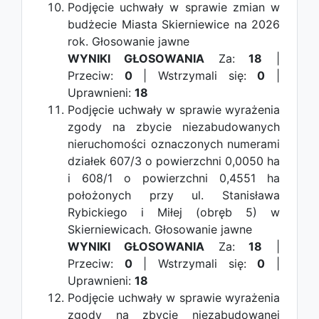
Podjęcie uchwały w sprawie zmian w
budżecie Miasta Skierniewice na 2026
rok.
Głosowanie jawne
WYNIKI GŁOSOWANIA
Za:
18
|
Przeciw:
0
| Wstrzymali się:
0
|
Uprawnieni:
18
Podjęcie uchwały w sprawie wyrażenia
zgody na zbycie niezabudowanych
nieruchomości oznaczonych numerami
działek 607/3 o powierzchni 0,0050 ha
i 608/1 o powierzchni 0,4551 ha
położonych przy ul. Stanisława
Rybickiego i Miłej (obręb 5) w
Skierniewicach.
Głosowanie jawne
WYNIKI GŁOSOWANIA
Za:
18
|
Przeciw:
0
| Wstrzymali się:
0
|
Uprawnieni:
18
Podjęcie uchwały w sprawie wyrażenia
zgody na zbycie niezabudowanej