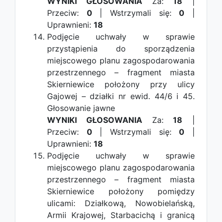
WYNIKI GŁOSOWANIA
Za:
18
|
Przeciw:
0
| Wstrzymali się:
0
|
Uprawnieni:
18
Podjęcie uchwały w sprawie
przystąpienia do sporządzenia
miejscowego planu zagospodarowania
przestrzennego – fragment miasta
Skierniewice położony przy ulicy
Gajowej – działki nr ewid. 44/6 i 45.
Głosowanie jawne
WYNIKI GŁOSOWANIA
Za:
18
|
Przeciw:
0
| Wstrzymali się:
0
|
Uprawnieni:
18
Podjęcie uchwały w sprawie
miejscowego planu zagospodarowania
przestrzennego – fragment miasta
Skierniewice położony pomiędzy
ulicami: Działkową, Nowobielańską,
Armii Krajowej, Starbacichą i granicą