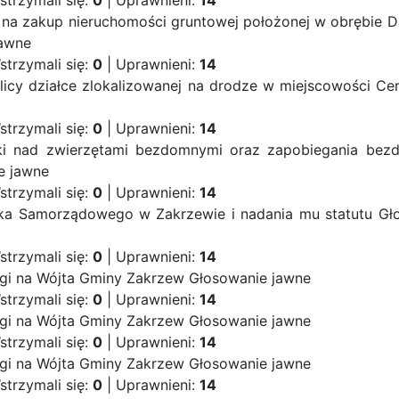
strzymali się:
0
| Uprawnieni:
14
 na zakup nieruchomości gruntowej położonej w obrębie 
jawne
strzymali się:
0
| Uprawnieni:
14
licy działce zlokalizowanej na drodze w miejscowości Ce
strzymali się:
0
| Uprawnieni:
14
ki nad zwierzętami bezdomnymi oraz zapobiegania bez
e jawne
strzymali się:
0
| Uprawnieni:
14
bka Samorządowego w Zakrzewie i nadania mu statutu
Gł
strzymali się:
0
| Uprawnieni:
14
rgi na Wójta Gminy Zakrzew
Głosowanie jawne
strzymali się:
0
| Uprawnieni:
14
rgi na Wójta Gminy Zakrzew
Głosowanie jawne
strzymali się:
0
| Uprawnieni:
14
rgi na Wójta Gminy Zakrzew
Głosowanie jawne
strzymali się:
0
| Uprawnieni:
14