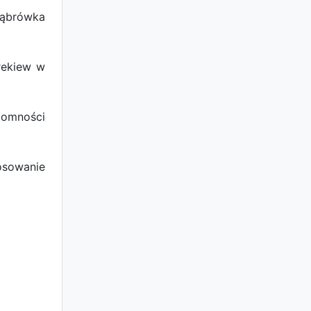
Dąbrówka
rekiew w
domności
osowanie