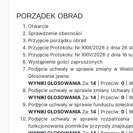
PORZĄDEK OBRAD
Otwarcie
Sprawdzenie obecności
Przyjęcie porządku obrad
Przyjęcie Protokołu: Nr XXIII/2026 z dnia 26 
Przyjęcie Protokołu: Nr XXIV/2026 z dnia 16 l
Wystąpienie gości zaproszonych
Podjęcie uchwały w sprawie zmiany w Wielol
Głosowanie jawne
WYNIKI GŁOSOWANIA
Za:
14
| Przeciw:
0
| W
Podjęcie uchwały w sprawie zmiany Uchwały
WYNIKI GŁOSOWANIA
Za:
14
| Przeciw:
0
| W
Podjęcie uchwały w sprawie funduszu sołeck
WYNIKI GŁOSOWANIA
Za:
14
| Przeciw:
0
| W
Podjęcie uchwały w sprawie rozpatrzenia 
funkcjonowania pomników przyrody znajdując