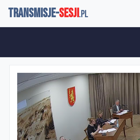
TRANSMISJE-
SESJI
.pl