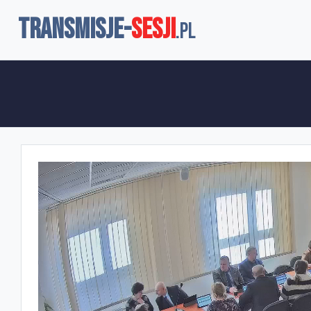
TRANSMISJE-
SESJI
.pl