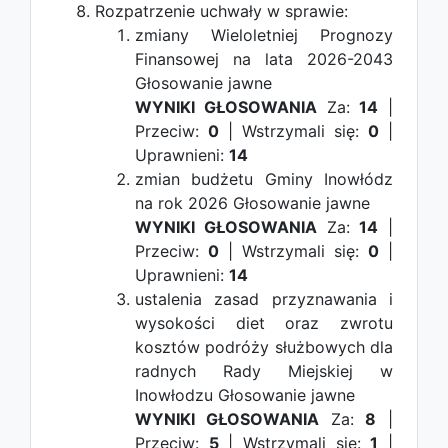
Rozpatrzenie uchwały w sprawie:
zmiany Wieloletniej Prognozy
Finansowej na lata 2026-2043
Głosowanie jawne
WYNIKI GŁOSOWANIA
Za:
14
|
Przeciw:
0
| Wstrzymali się:
0
|
Uprawnieni:
14
zmian budżetu Gminy Inowłódz
na rok 2026
Głosowanie jawne
WYNIKI GŁOSOWANIA
Za:
14
|
Przeciw:
0
| Wstrzymali się:
0
|
Uprawnieni:
14
ustalenia zasad przyznawania i
wysokości diet oraz zwrotu
kosztów podróży służbowych dla
radnych Rady Miejskiej w
Inowłodzu
Głosowanie jawne
WYNIKI GŁOSOWANIA
Za:
8
|
Przeciw:
5
| Wstrzymali się:
1
|