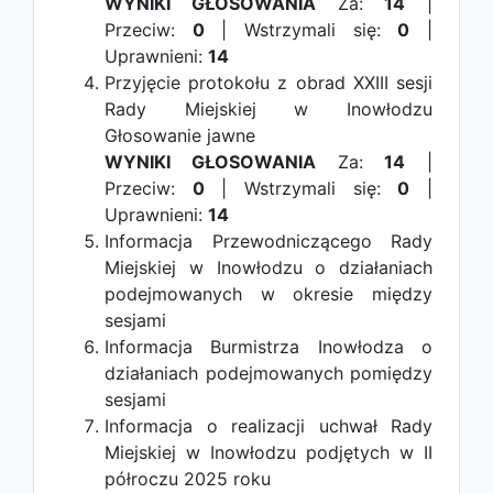
WYNIKI GŁOSOWANIA
Za:
14
|
Przeciw:
0
| Wstrzymali się:
0
|
Uprawnieni:
14
Przyjęcie protokołu z obrad XXIII sesji
Rady Miejskiej w Inowłodzu
Głosowanie jawne
WYNIKI GŁOSOWANIA
Za:
14
|
Przeciw:
0
| Wstrzymali się:
0
|
Uprawnieni:
14
Informacja Przewodniczącego Rady
Miejskiej w Inowłodzu o działaniach
podejmowanych w okresie między
sesjami
Informacja Burmistrza Inowłodza o
działaniach podejmowanych pomiędzy
sesjami
Informacja o realizacji uchwał Rady
Miejskiej w Inowłodzu podjętych w II
półroczu 2025 roku