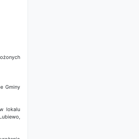
łożonych
ie Gminy
w lokalu
Lubiewo,