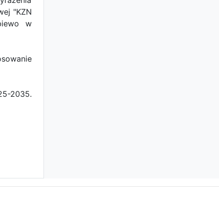
yrażenia
wej "KZN
ubiewo w
osowanie
25-2035.