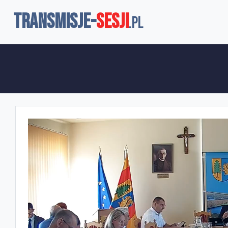
TRANSMISJE-
SESJI
.pl