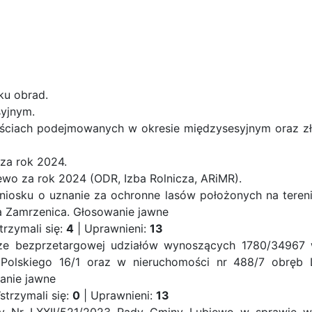
ku obrad.
syjnym.
ściach podejmowanych w okresie międzysesyjnym oraz z
 za rok 2024.
iewo za rok 2024 (ODR, Izba Rolnicza, ARiMR).
niosku o uznanie za ochronne lasów położonych na teren
a Zamrzenica.
Głosowanie jawne
trzymali się:
4
| Uprawnieni:
13
ze bezprzetargowej udziałów wynoszących 1780/34967 
Polskiego 16/1 oraz w nieruchomości nr 488/7 obręb 
anie jawne
strzymali się:
0
| Uprawnieni:
13