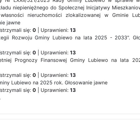
ły Nr LXXII/521/2023 Rady Gminy Lubiewo w sprawie w
ładu niepieniężnego do Społecznej Inicjatywy Mieszkanio
własności nieruchomości zlokalizowanej w Gminie L
ie jawne
strzymali się:
0
| Uprawnieni:
13
rategii Rozwoju Gminy Lubiewo na lata 2025 - 2033".
Gł
strzymali się:
0
| Uprawnieni:
13
etniej Prognozy Finansowej Gminy Lubiewo na lata 20
strzymali się:
0
| Uprawnieni:
13
miny Lubiewo na 2025 rok.
Głosowanie jawne
strzymali się:
0
| Uprawnieni:
13
.