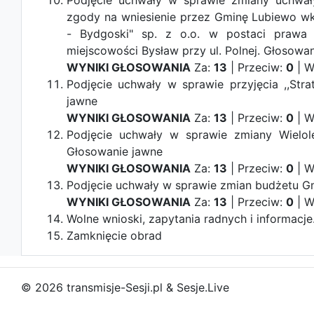
Podjęcie uchwały w sprawie zmiany uchwa
zgody na wniesienie przez Gminę Lubiewo wk
- Bydgoski" sp. z o.o. w postaci prawa 
miejscowości Bysław przy ul. Polnej.
Głosowan
WYNIKI GŁOSOWANIA
Za:
13
| Przeciw:
0
| W
Podjęcie uchwały w sprawie przyjęcia ,,St
jawne
WYNIKI GŁOSOWANIA
Za:
13
| Przeciw:
0
| W
Podjęcie uchwały w sprawie zmiany Wielol
Głosowanie jawne
WYNIKI GŁOSOWANIA
Za:
13
| Przeciw:
0
| W
Podjęcie uchwały w sprawie zmian budżetu G
WYNIKI GŁOSOWANIA
Za:
13
| Przeciw:
0
| W
Wolne wnioski, zapytania radnych i informacje
Zamknięcie obrad
© 2026 transmisje-Sesji.pl & Sesje.Live