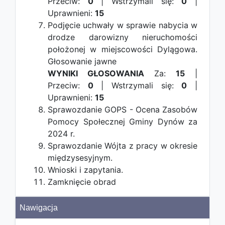
Przeciw:
0
| Wstrzymali się:
0
|
Uprawnieni:
15
Podjęcie uchwały w sprawie nabycia w
drodze darowizny nieruchomości
położonej w miejscowości Dylągowa.
Głosowanie jawne
WYNIKI GŁOSOWANIA
Za:
15
|
Przeciw:
0
| Wstrzymali się:
0
|
Uprawnieni:
15
Sprawozdanie GOPS - Ocena Zasobów
Pomocy Społecznej Gminy Dynów za
2024 r.
Sprawozdanie Wójta z pracy w okresie
międzysesyjnym.
Wnioski i zapytania.
Zamknięcie obrad
Nawigacja