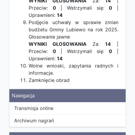
WYNIKI GŁOSOWANIA
Za:
14
|
Przeciw:
0
| Wstrzymali się:
0
|
Uprawnieni:
14
Podjęcie uchwały w sprawie zmian
budżetu Gminy Lubiewo na rok 2025.
Głosowanie jawne
WYNIKI GŁOSOWANIA
Za:
14
|
Przeciw:
0
| Wstrzymali się:
0
|
Uprawnieni:
14
Wolne wnioski, zapytania radnych i
informacje.
Zamknięcie obrad
Nawigacja
Transmisja online
Archiwum nagrań